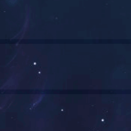
钢质单开门
>
钢质单开门