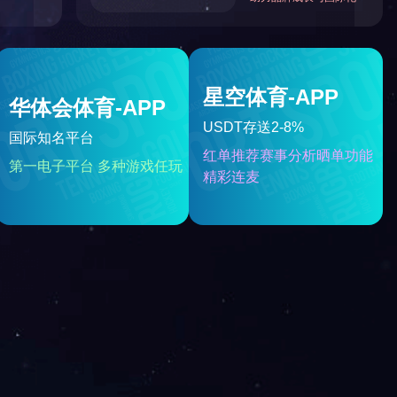
浙江省永康市西城街道藻塘工业区兴旺路87号