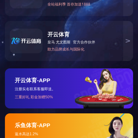
钢质单开门
钢质单开门
钢质单开门