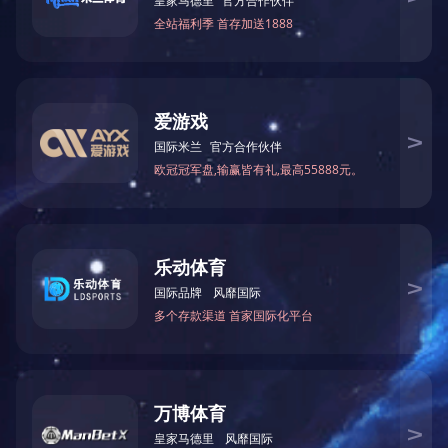
医用防火门
洁净门
树脂门
配件
钢质单开门
钢质单开门