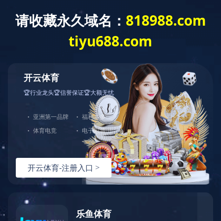
米兰体育网页版