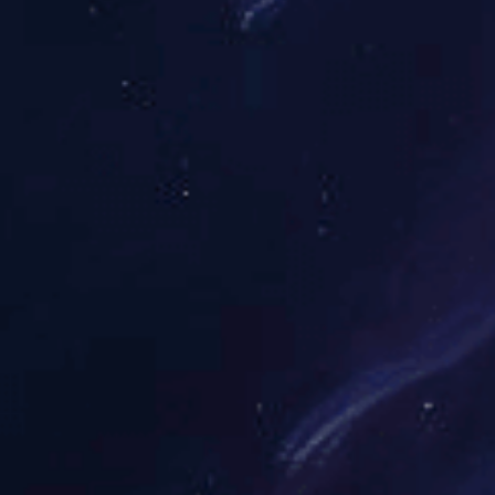
凯悦医用门定制系统 — 我们专业提供完善的医用门