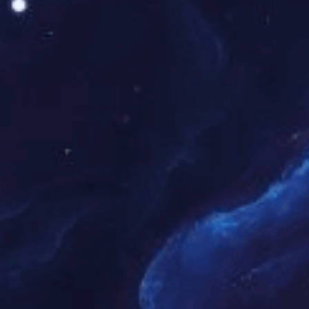
医疗射线安全屏障
适配医疗场景 兼具安全与便捷——新型环保钢质单开门正式推向
近日，一款专为医疗场景量身打造的新型环保钢质单开门正式推向市
场，凭借其环保材质、优越性能及...
2025-08-21
2