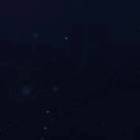
2022-04-02
1
共1页
13606791608
337278367@qq.com
新闻资讯
关于我们
医用推拉式电动门
常见问题
公司简介
防辐射门
米兰体育网页版
工程案例
外挂式医用门
客户见证
荣誉证书
五金配件
成功案例
米兰体育网页版-