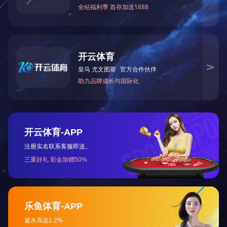
业医用门作为医院建设的关键配套设
便捷运维于一体的新型医用防辐射门
施，其品质与功能直接关系到...
正式推向市场，该产品针对性...
2026-03-16
2025-10-22
适配医疗场景 兼具安全与便捷——新型环保钢质单开门正式推向市场
医院装饰及医院门色彩运用
近日，一款专为医疗场景量身打造的
色彩作为一种视觉元素，在建筑特使
新型环保钢质单开门正式推向市场，
用中发挥着重要的作用，主要有色彩
凭借其环保材质、优越性能及...
的心理效应和生理效应，色彩...
2025-08-21
2025-04-09