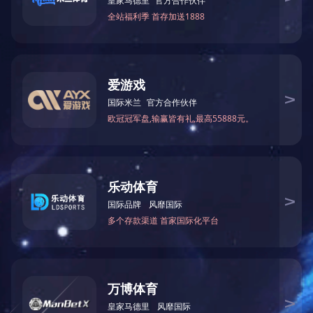
凯悦医用门定制系统 — 我们专业提供完善的医用门整体解决方案
匠心筑造健康空间 —— 米兰体育网页版-米兰体育（中国）官方在线
高效防护 智能便捷——新型医用
在医疗健康产业蓬勃发展的今天，专
近日，一款集高效防护、智能操控、