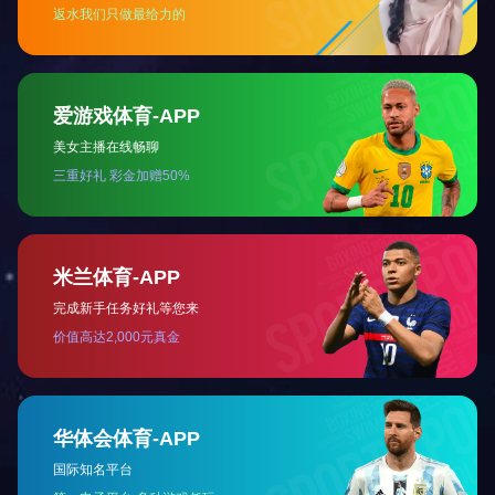
高效适配洁净场景 新型气密洁净门重磅推出
近日，一款兼具实用性与适配性的新
型气密洁净门正式推向市场，该产品
精准贴合电子半导体、生物医...
2024-04-18
1
共1页
产品分类
新闻资讯
关于我们